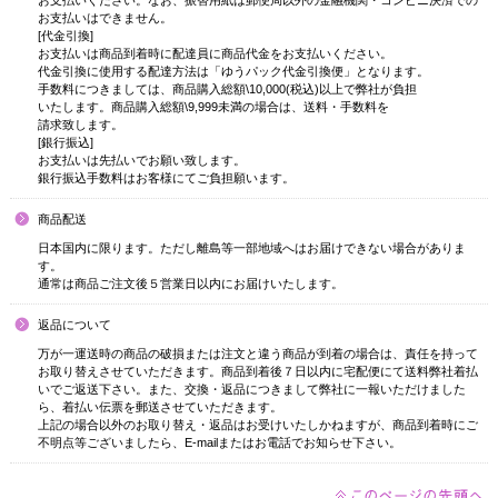
お支払いください。なお、振替用紙は郵便局以外の金融機関・コンビニ決済での
お支払いはできません。
[代金引換]
お支払いは商品到着時に配達員に商品代金をお支払いください。
代金引換に使用する配達方法は「ゆうパック代金引換便」となります。
手数料につきましては、商品購入総額\10,000(税込)以上で弊社が負担
いたします。商品購入総額\9,999未満の場合は、送料・手数料を
請求致します。
[銀行振込]
お支払いは先払いでお願い致します。
銀行振込手数料はお客様にてご負担願います。
商品配送
日本国内に限ります。ただし離島等一部地域へはお届けできない場合がありま
す。
通常は商品ご注文後５営業日以内にお届けいたします。
返品について
万が一運送時の商品の破損または注文と違う商品が到着の場合は、責任を持って
お取り替えさせていただきます。商品到着後７日以内に宅配便にて送料弊社着払
いでご返送下さい。また、交換・返品につきまして弊社に一報いただけました
ら、着払い伝票を郵送させていただきます。
上記の場合以外のお取り替え・返品はお受けいたしかねますが、商品到着時にご
不明点等ございましたら、E-mailまたはお電話でお知らせ下さい。