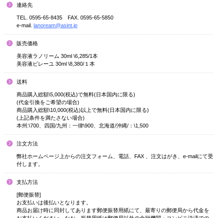
連絡先
TEL. 0595-65-8435 FAX. 0595-65-5850
e-mail.
lanoream@asint.jp
販売価格
美容液ラノリーム 30ml \6,285/1本
美容液ビレーユ 30ml \8,380/１本
送料
商品購入総額\5,000(税込)で無料(日本国内に限る)
(代金引換をご希望の場合)
商品購入総額\10,000(税込)以上で無料(日本国内に限る)
(上記条件を満たさない場合)
本州:\700、四国/九州：一律\900、北海道/沖縄/：\1,500
注文方法
弊社ホームページ上からの注文フォーム、電話、FAX 、注文はがき、e-mailにて受
付します。
支払方法
[郵便振替]
お支払いは後払いとなります。
商品お届け時に同封してあります郵便振替用紙にて、最寄りの郵便局から代金を